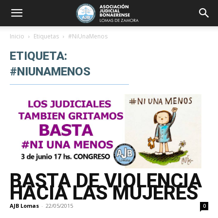
Inicio
Etiquetas
#NiUnaMenos
ETIQUETA:
#NIUNAMENOS
BASTA DE VIOLENCIA
HACIA LAS MUJERES
AJB Lomas
-
22/05/2015
0