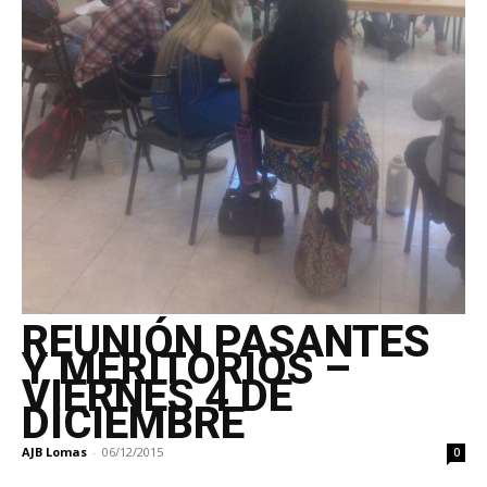
REUNIÓN PASANTES
Y MERITORIOS –
VIERNES 4 DE
DICIEMBRE
AJB Lomas
-
06/12/2015
0