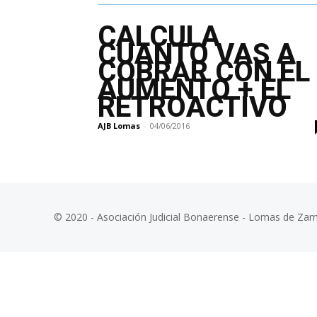
CALCULA
CUANTO VAS A
COBRAR CON EL
AUMENTO + EL
RETROACTIVO
AJB Lomas
-
04/06/2016
© 2020 - Asociación Judicial Bonaerense - Lomas de Za