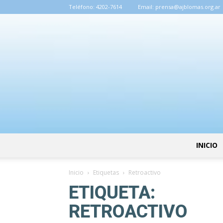
Teléfono:
4202-7614
Email:
prensa@ajblomas.org.ar
INICIO
Inicio
Etiquetas
Retroactivo
ETIQUETA:
RETROACTIVO