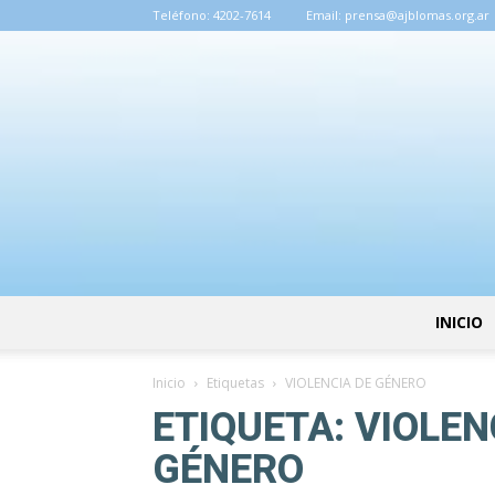
Teléfono:
4202-7614
Email:
prensa@ajblomas.org.ar
INICIO
Inicio
Etiquetas
VIOLENCIA DE GÉNERO
ETIQUETA: VIOLEN
GÉNERO