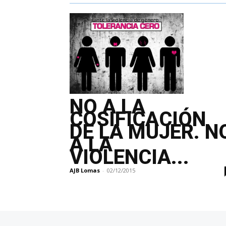
NO A LA
COSIFICACIÓN
DE LA MUJER. N
A LA
VIOLENCIA...
AJB Lomas
-
02/12/2015