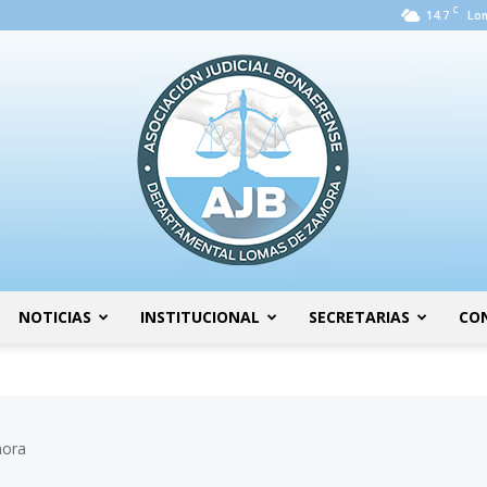
C
14.7
Lo
NOTICIAS
INSTITUCIONAL
SECRETARIAS
CO
AJB
mora