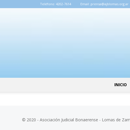
Teléfono:
4202-7614
Email:
prensa@ajblomas.org.ar
INICIO
© 2020 - Asociación Judicial Bonaerense - Lomas de Za