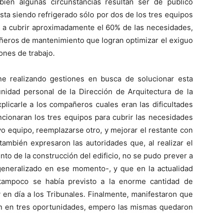
 bien algunas circunstancias resultan ser de público
sta siendo refrigerado sólo por dos de los tres equipos
an a cubrir aproximadamente el 60% de las necesidades,
ñeros de mantenimiento que logran optimizar el exiguo
ones de trabajo.
ne realizando gestiones en busca de solucionar esta
unidad personal de la Dirección de Arquitectura de la
licarle a los compañeros cuales eran las dificultades
ncionaran los tres equipos para cubrir las necesidades
evo equipo, reemplazarse otro, y mejorar el restante con
también expresaron las autoridades que, al realizar el
to de la construcción del edificio, no se pudo prever a
eneralizado en ese momento-, y que en la actualidad
í tampoco se había previsto a la enorme cantidad de
 en día a los Tribunales. Finalmente, manifestaron que
ción en tres oportunidades, empero las mismas quedaron