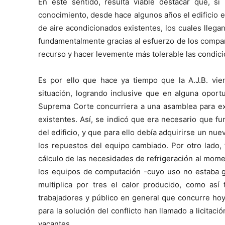
En este sentido, resulta viable destacar que, si
conocimiento, desde hace algunos años el edificio e
de aire acondicionados existentes, los cuales lleg
fundamentalmente gracias al esfuerzo de los compa
recurso y hacer levemente más tolerable las condici
Es por ello que hace ya tiempo que la A.J.B. vie
situación, logrando inclusive que en alguna oport
Suprema Corte concurriera a una asamblea para exp
existentes. Así, se indicó que era necesario que fu
del edificio, y que para ello debía adquirirse un nu
los repuestos del equipo cambiado. Por otro lado, 
cálculo de las necesidades de refrigeración al momen
los equipos de computación -cuyo uso no estaba g
multiplica por tres el calor producido, como as
trabajadores y público en general que concurre hoy
para la solución del conflicto han llamado a licita
vacantes.