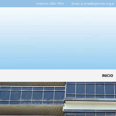
Teléfono:
4202-7614
Email:
prensa@ajblomas.org.ar
INICIO