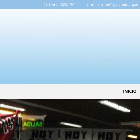
Teléfono:
4202-7614
Email:
prensa@ajblomas.org.ar
INICIO