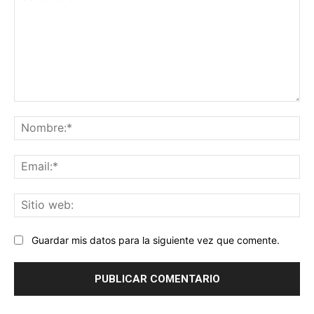
Comentario:
No
Ema
Sit
we
Guardar mis datos para la siguiente vez que comente.