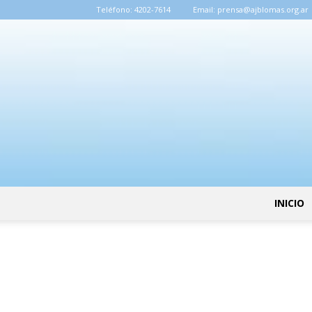
Teléfono:
4202-7614
Email:
prensa@ajblomas.org.ar
INICIO