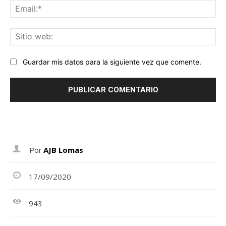
Ema
Sit
we
Guardar mis datos para la siguiente vez que comente.
Por
AJB Lomas
17/09/2020
943