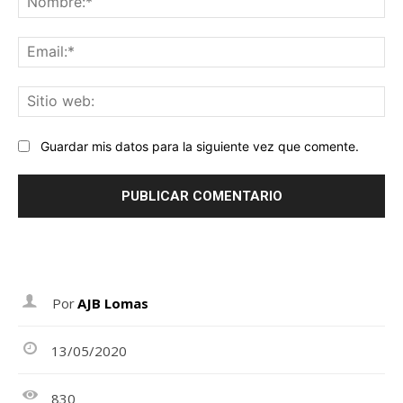
Ema
Sit
we
Guardar mis datos para la siguiente vez que comente.
Por
AJB Lomas
13/05/2020
830