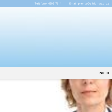
Teléfono:
4202-7614
Email:
prensa@ajblomas.org.ar
INICIO