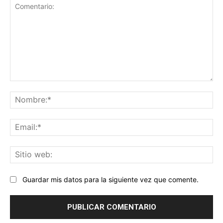
Comentario:
No
Ema
Sit
we
Guardar mis datos para la siguiente vez que comente.