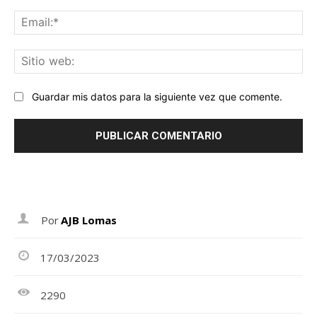
Ema
Sit
we
Guardar mis datos para la siguiente vez que comente.
Por
AJB Lomas
17/03/2023
2290