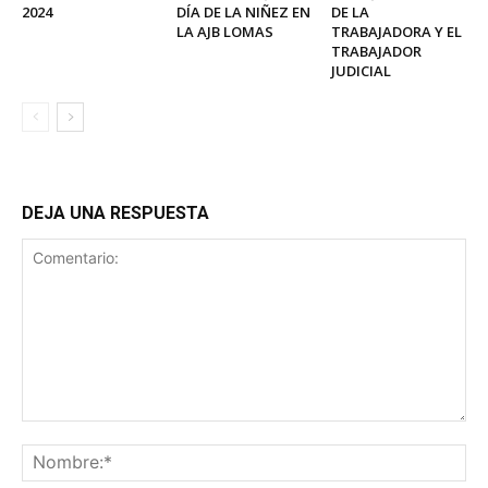
2024
DÍA DE LA NIÑEZ EN
DE LA
LA AJB LOMAS
TRABAJADORA Y EL
TRABAJADOR
JUDICIAL
DEJA UNA RESPUESTA
Comentario:
No