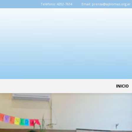
Teléfono:
4202-7614
Email:
prensa@ajblomas.org.ar
INICIO