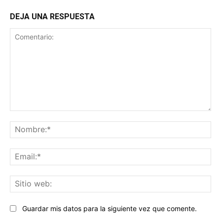
DEJA UNA RESPUESTA
Comentario:
No
Ema
Sit
we
Guardar mis datos para la siguiente vez que comente.