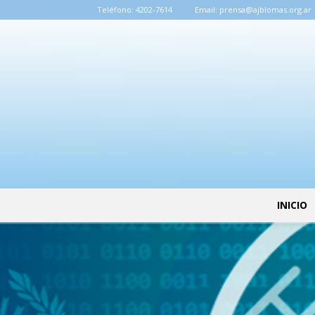
Teléfono:
4202-7614
Email:
prensa@ajblomas.org.ar
INICIO