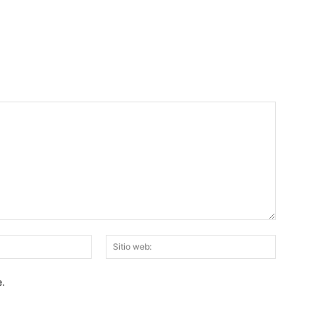
Email:*
Sitio
web:
e.