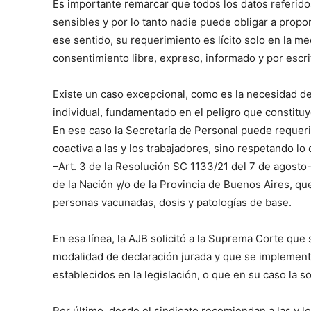
Es importante remarcar que todos los datos referido
sensibles y por lo tanto nadie puede obligar a prop
ese sentido, su requerimiento es lícito solo en la 
consentimiento libre, expreso, informado y por escri
Existe un caso excepcional, como es la necesidad de 
individual, fundamentado en el peligro que constituy
En ese caso la Secretaría de Personal puede requerir
coactiva a las y los trabajadores, sino respetando l
–Art. 3 de la Resolución SC 1133/21 del 7 de agosto-,
de la Nación y/o de la Provincia de Buenos Aires, qu
personas vacunadas, dosis y patologías de base.
En esa línea, la AJB solicitó a la Suprema Corte que 
modalidad de declaración jurada y que se implemente
establecidos en la legislación, o que en su caso la sol
Por último, desde el sindicato recomiendan a las y lo