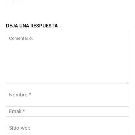
DEJA UNA RESPUESTA
Comentario:
No
Ema
Sit
we