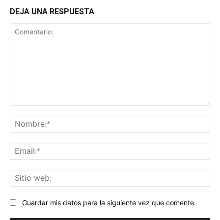
DEJA UNA RESPUESTA
Comentario:
No
Ema
Sit
we
Guardar mis datos para la siguiente vez que comente.