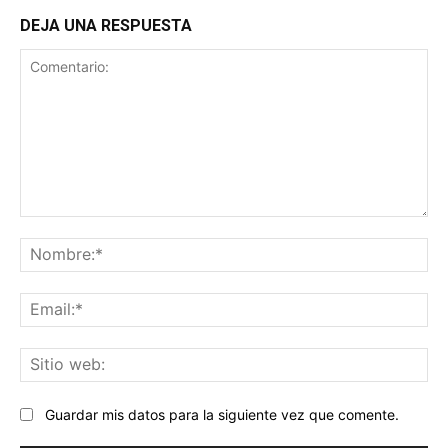
DEJA UNA RESPUESTA
Comentario:
No
Ema
Sit
we
Guardar mis datos para la siguiente vez que comente.