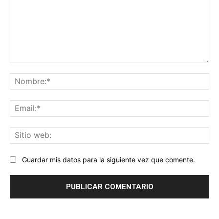
Comentario:
No
Ema
Sit
we
Guardar mis datos para la siguiente vez que comente.