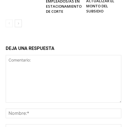
ACTUALIZAR EL
EMPLEADOS/AS EN
MONTO DEL
ESTACIONAMIENTO
SUBSIDIO
DE CORTE
DEJA UNA RESPUESTA
Comentario:
No
Ema