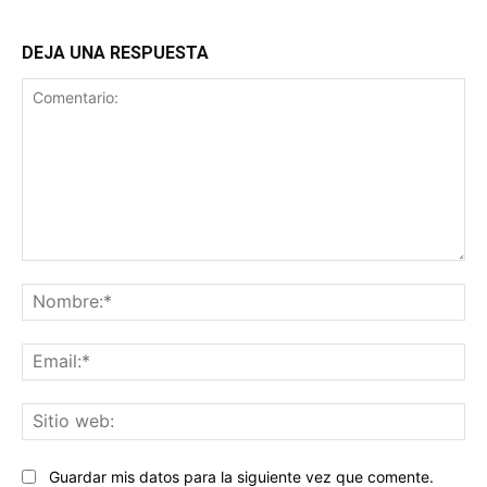
DEJA UNA RESPUESTA
Comentario:
No
Ema
Sit
we
Guardar mis datos para la siguiente vez que comente.