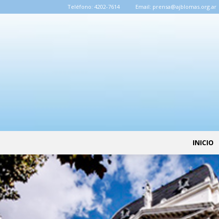
Teléfono:
4202-7614
Email:
prensa@ajblomas.org.ar
INICIO