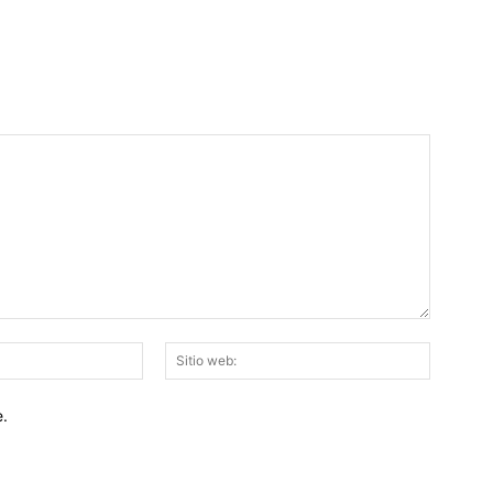
Email:*
Sitio
web:
e.