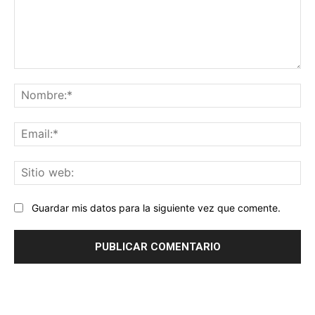
Comentario:
No
Ema
Sit
we
Guardar mis datos para la siguiente vez que comente.